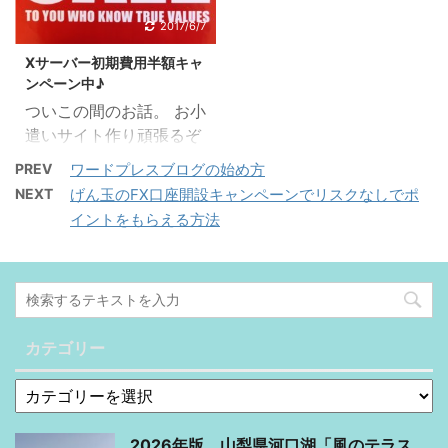
業…（´｀） 社会と繋が
す。 そういうのが初期装
なんでもかんでも自由に
あったのですが、スマホ
るってホント心が満たさ
2017/6/7
備の段階で全部備わって
できちゃうんです。 だか
でこんな綺麗なのは他に
れます。私に限りですよ
いるのがこの
ら私みたいなタイプは、
Xサーバー初期費用半額キャ
ありません。
ー。 自分でお金を稼ぐと
WING（AFFINGER5版）
あれをこうし ...
ンペーン中♪
GoogleAdSenseならこ
いうこと 子育て中の専業
です。 ...
ついこの間のお話。 お小
れ 私はポイントサイトを
主婦さんは多いと思うん
遣いサイト作り頑張るぞ
紹介するサイトなので使
ですけど、 そうすると旦
～と意気込んで、ドメイ
っていません。（アドセ
那の収入から少し自分用
PREV
ワードプレスブログの始め方
ン取得のためにXサーバ
ンス規約でポイントサイ
のお小遣いに回すという
NEXT
げん玉のFX口座開設キャンペーンでリスクなしでポ
ーを申し込みました。 さ
トと一緒に使えません）
感じですよね？ 恐らく、
イントをもらえる方法
て、今日のお話。 「新し
でも、アドセンスを使っ
すごく節約家さんで自分
く記事書かなくちゃいけ
て稼ぎたい人、少しでも
の分なんてない…！って
ないからXサーバーにロ
やった経験がある人なら
方もいると思います
グイン…ん？」 「うおお
わかりますが、 パソコン
（´；；｀） 私は旦那か
おおい！！」 初期費用半
からのアドセンスは今は
らの収入を自分用にする
カテゴリー
額キャンペーンやっとる
あまり稼げないです。 ほ
っていうのが少 ...
やないかい！ Xサーバー
とんど ...
が初期費用半額キャンペ
ーンを実施中！？ もう少
2026年版 山梨県河口湖「風のテラス
し早くやってくれてた