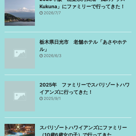
Kukuna」にファミリーで行ってきた！
ら…。何とまあ間が悪
2026/7/7
い。ショックです…。 私
みたいな気持ちにならな
いために、今後お小遣い
サイト（アフィリエイト
栃木県日光市 老舗ホテル「あさやホテ
サイトetc...）を 作ろう
ル」
と考えてるみなさん！今
2026/6/3
がチャ ...
2025年 ファミリーでスパリゾートハワ
イアンズに行ってきた！
2025/9/1
スパリゾートハワイアンズにファミリー
（10歳6歳女の子）で行ってきた