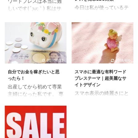
ワードプレスは本当に難
今日は私が使っているテ
しいです(´;ω;｀) 私はサ
ーマについて紹介しま
イト作りとかけっこう好
す。 無料テーマの紹介で
きで色々やってきたんで
も書いた通り、私は
すけど、やっぱり難し
AFFINGER4という有料
い。 旦那はサイト作りと
テーマを使っています。
かも全然できない人だか
旦那が買ってきて使わさ
らもっと苦労すると思っ
れているのです（笑） ア
たけど、熱意持ってるか
2017/6/22
2018/6/6
フィンガーのSEO対策と
らか頑張ってやってま
自分でお金を稼ぎたいと思
スマホに最適な有料ワード
は なんかすごいらしいで
す。 無料テーマもたくさ
ったら！
プレステーマ｜超美麗なサ
す。 SEO対策っていうの
んあります ワードプレス
イトデザイン
出産してから初めて専業
は、GOOGLEとか
が難しい一番の要因はき
スマホ表示の綺麗さにと
主婦になった私です。 専
YAHOOとかの検索で上
っと自由過ぎることだと
ことんこだわった有料ワ
業主婦って地味な仕事な
位に表示するための対策
思うんです。 無料ブログ
ードプレステーマの紹介
がらも、それが毎日とな
のことです。 これをする
ってけっこう決められて
です。 本当に本当に本当
るとキツイ。 成果が見え
ためには、タイトルとか
しまってるところがある
に綺麗過ぎて感動します
ない、誰にも褒められな
キーワード、サイト説明
ので、自由度は低いで
(´;ω;｀) パソコン表示で
い、当たり前な孤独な作
文とか色々必要になりま
す。 でもワードプレスは
綺麗なテーマはいっぱい