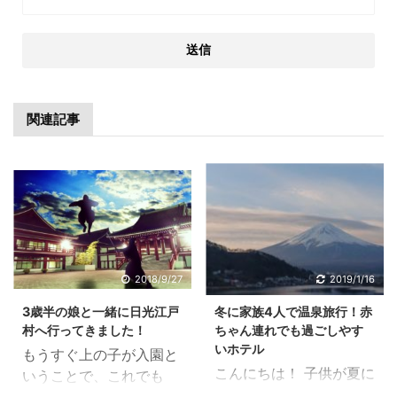
関連記事
2018/9/27
2019/1/16
3歳半の娘と一緒に日光江戸
冬に家族4人で温泉旅行！赤
村へ行ってきました！
ちゃん連れでも過ごしやす
いホテル
もうすぐ上の子が入園と
こんにちは！ 子供が夏に
いうことで、これでも
行きたがっていた旅行に