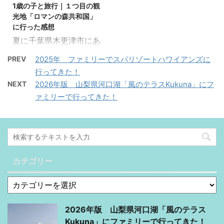
ちらからどうぞ。 赤ちゃ
小人。中学生以上大人）
1歳の子と旅行｜１つ目の観
らからどうぞ。 二日目
目はまだホテルに宿泊っ
ん連れでも安心して泊ま
一日手形 ...
光地「ロマンの森共和国」
Kukuna－くくな－ハー
ていうことで、そんなが
れる「風の ...
に行った感想
フビュッフェ（コース料
っつりは動きませんでし
夏に千葉県木更津市にあ
理＆ビュッフェ） 今回は
た。 ぶっちゃけ観光する
る「龍宮城ホテル」に行
もう既に簡易ベッドが作
場所（行きたい場所）が
PREV
2025年 ファミリーでスパリゾートハワイアンズに
ってきました。 私が子供
られていました！ありが
あまりなかったってのが
行ってきた！
の頃に流れていたCMソ
とうございます。（涙）
正直なところです。（＾
NEXT
2026年版 山梨県河口湖「風のテラスKukuna」にフ
ングでゆったりたっぷり
赤ちゃんをベッドに横に
＾;） ＜第一話＞ まずは
ァミリーで行ってきた！
の～んびり♪って曲だっ
して・・・・・・・・嫌
豪華な朝食から♪朝から
たと思うんですけど覚え
がる～。めっちゃ嫌がる
ガッツリ食べて元気もお
ていますか？ その頃って
～～。 大人になってから
腹もいっぱい！ そう言え
スパに水族館みたいなの
は横になるのが大の大好
ば、夕食は頑張ってスマ
があった気がするんです
きなのに、何で赤ちゃん
ホで写真 ...
よね。気のせいかな…。
カテゴリー
＆子供は動き ...
今回は龍宮城旅行の模様
をお届けしたいと思いま
す。一応母なので母目線
重視で書いていきますの
2026年版 山梨県河口湖「風のテラス
で参考にしてくださいね
Kukuna」にファミリーで行ってきた！