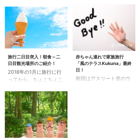
か！というぐらい遊びに
行ってきました。 夏に行
出かけています。 平日に
けなかった理由は私が出
遊べるのも、もうわずか
産直後だったからです。
しかないので～。 みなさ
パパと2人で～って話も
んは栃木県にある「あさ
ありましたが結局嫌だっ
やホテル」に行ったこと
たみたいです。（笑） 今
ありますか？ こことても
2018/3/15
2019/1/18
回も山梨県河口湖にある
評判いいみたいですよ。
旅行二日目突入！朝食～二
赤ちゃん連れで家族旅行
「風のテラスKukuna」
私も好きなホテルの一つ
日目観光場所のご紹介！
「風のテラスKukuna」最終
に行ってきました。もう
です。 フロントにあるエ
日！
2018年の1月に旅行に行
かれこれ4回目ぐらいか
レベーターがFF8っぽい
前回はアスリート並のウ
ってから、ちょこちょこ
な。 しかも短期間で。何
んですよ！（分からない
ォーキングを旅行でした
記事更新をしているんで
でか知らないけどここの
方ごめんなさい） 栃木日
というところを書きまし
すが、いまだに終わって
ホテル好きなんですよ
光は観光施設も結構ある
た。 今回は2日目夕飯を
いません（汗） 記事だけ
ね、子供。 今回は赤ちゃ
し、旅行に行くには最高
紹介していきたいと思い
見るとどんだけ旅行して
ん（生後6か月）連れで
に楽しい場所ですよね。
ます。最後の夕飯なので
たんだって感じするんで
行ってきたので、そこを
一日目はまず「日光江戸
私たちの気合の入り方も
すけど、たかが2泊3日な
メインに書いていきま
村」へ出発♪ 大人 小人
若干違います。 前々前
んですよね。 やっと、2
2019/9/5
す。 前回のレポートはこ
（未就学児無料。小学生
回、前々回、前回はこち
日目に突入します。2日