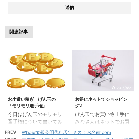
関連記事
2017/5/30
2017/6/2
お小遣い稼ぎ｜げん玉の
お得にネットでショッピン
「モリモリ選手権」
グ♪
今日はげん玉のモリモリ
げん玉でお買い物上手に
選手権について書いてみ
みなさんはネットでお買
まーす。 げん玉は広告か
い物したりしますか？ 私
PREV
Whois情報公開代行設定ミス！お名前.com
ら何か買わないとまとま
は子供が小さいこともあ