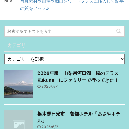
NEXT
写真素材や画像や動画をワードプレスに挿入して記事
ったお金がもらえないけ
り、重い荷物（例えば、
の質をアップ♪
ど、 楽しく毎日ちょっと
飲み物とかおむつ）なん
ずつ「リアル」っていう
かは、 ネットショップを
ポイントを貯める方法が
利用します。子供がいる
あります。 その1つがモ
となかなか重い物を買う
リモリ選手権です。 げん
こと出来ないですよね
カテゴリー
玉のモリモリ選手権を始
（＾＾;） 小さい子供だ
めてみよう！ サイトトッ
と始めは歩いてくれるも
プページに「モリモリ選
のの、途中から抱っこと
手権」というゲームがあ
か言い兼ねないですから
2026年版 山梨県河口湖「風のテラス
ります！ モリモリ選手権
（笑） 子供の機嫌にビク
Kukuna」にファミリーで行ってきた！
とは？ ・1回の参加で1～
ビクしながら買い物する
2026/7/7
10pt Get！ ・ボーナス
のもイライラするので、
ポイント100～10,000pt
そんなときのネットショ
Get！ ・ただし、1日1回
ップは大助かりですよ
まで 私に関しては、1日1
ね。しかも配達してくれ
栃木県日光市 老舗ホテル「あさやホテ
回くじ間隔で無理なく暇
るのも早いですし。 私が
ル」
つ ...
一番利用するのはSEIYU
2026/6/3