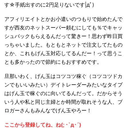
す☆手紙出すのに2円足りないです|дﾟ)
アフィリエイトとかお小遣いのつもりで始めたんで
すが西友のネットスーパー頼むにしても％でキャッ
シュバックもらえるんだって驚きー！思わず昨日買
っちゃいました。もともとネットで注文してたもの
とか、これもげん玉対応してるんだー！って思うこ
とも多かったので節約にもおすすめです。
旦那いわく、げん玉はコツコツ稼ぐ（コツコツドカ
ンでもいいみたい）デイトレーダーみたいなタイプ
はげん玉で稼ぐのに向いてるんだって。だからそう
いう人や私と同じ主婦とか時間が取れそうな人、ブ
ロガーさんもみんなでげん玉やろー！
ここから登録してね、ね(; ･`д･´)