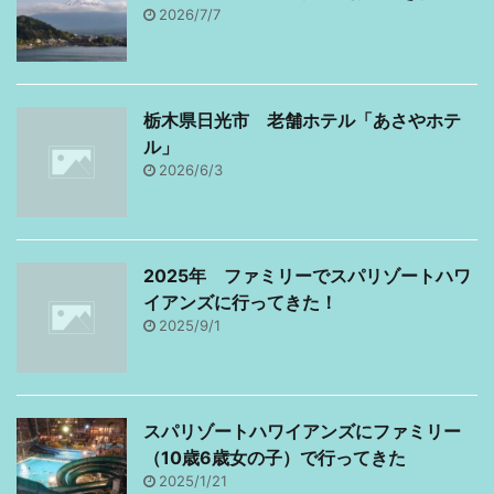
2026/7/7
Whois情報公開代行と
｀)こんな風になる人は
は？ Whois情報っていう
私だけじゃないと思いま
のはドメインを持ってい
す。 ワードプレスブログ
る人の住所なんだそうで
を作る流れ まずはブログ
栃木県日光市 老舗ホテル「あさやホテ
す。だから旦那のことな
が完成するまでの流れを
ル」
んですけど、旦那の個人
書きますね。 レンタルサ
2026/6/3
情報っ ...
ーバーを契約する ...
2025年 ファミリーでスパリゾートハワ
イアンズに行ってきた！
2025/9/1
スパリゾートハワイアンズにファミリー
（10歳6歳女の子）で行ってきた
2025/1/21