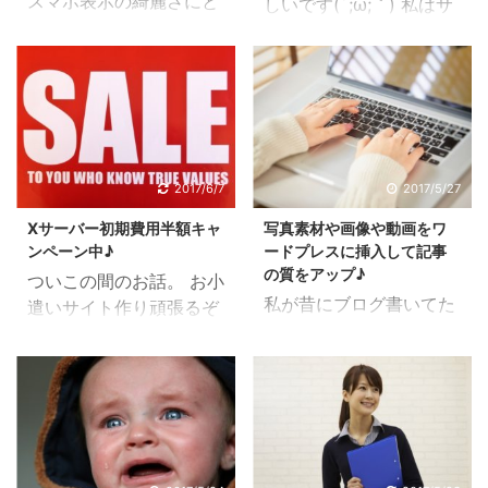
スマホ表示の綺麗さにと
しいです(´;ω;｀) 私はサ
YAHOOとかの検索で上
ですけど、 そうすると旦
ことんこだわった有料ワ
イト作りとかけっこう好
位に表示するための対策
那の収入から少し自分用
ードプレステーマの紹介
きで色々やってきたんで
のことです。 これをする
のお小遣いに回すという
です。 本当に本当に本当
すけど、やっぱり難し
ためには、タイトルとか
感じですよね？ 恐らく、
に綺麗過ぎて感動します
い。 旦那はサイト作りと
キーワード、サイト説明
すごく節約家さんで自分
(´;ω;｀) パソコン表示で
かも全然できない人だか
文とか色々必要になりま
の分なんてない…！って
綺麗なテーマはいっぱい
らもっと苦労すると思っ
す。 そういうのが初期装
方もいると思います
あったのですが、スマホ
たけど、熱意持ってるか
2017/6/7
2017/5/27
備の段階で全部備わって
（´；；｀） 私は旦那か
でこんな綺麗なのは他に
らか頑張ってやってま
いるのがこの
らの収入を自分用にする
Xサーバー初期費用半額キャ
写真素材や画像や動画をワ
ありません。
す。 無料テーマもたくさ
WING（AFFINGER5版）
っていうのが少 ...
ンペーン中♪
ードプレスに挿入して記事
GoogleAdSenseならこ
んあります ワードプレス
です。 ...
の質をアップ♪
ついこの間のお話。 お小
れ 私はポイントサイトを
が難しい一番の要因はき
私が昔にブログ書いてた
遣いサイト作り頑張るぞ
紹介するサイトなので使
っと自由過ぎることだと
時はあまりそういうのが
～と意気込んで、ドメイ
っていません。（アドセ
思うんです。 無料ブログ
なかったと思うんですけ
ン取得のためにXサーバ
ンス規約でポイントサイ
ってけっこう決められて
ど、今ではブログの中に
ーを申し込みました。 さ
トと一緒に使えません）
しまってるところがある
写真とか画像とか動画を
て、今日のお話。 「新し
でも、アドセンスを使っ
ので、自由度は低いで
入れた方が記事の質が高
く記事書かなくちゃいけ
て稼ぎたい人、少しでも
す。 でもワードプレスは
いと判断されるそうで
ないからXサーバーにロ
やった経験がある人なら
なんでもかんでも自由に
す。 記事の質が高いと検