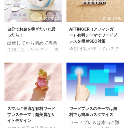
2017/6/22
2018/6/6
自分でお金を稼ぎたいと思
AFFINGER（アフィンガ
ったら！
ー）有料テーマでワードプ
レスを簡単SEO対策
出産してから初めて専業
今日は私が使っているテ
主婦になった私です。 専
ーマについて紹介しま
業主婦って地味な仕事な
す。 無料テーマの紹介で
がらも、それが毎日とな
も書いた通り、私は
るとキツイ。 成果が見え
AFFINGER4という有料
ない、誰にも褒められな
テーマを使っています。
い、当たり前な孤独な作
旦那が買ってきて使わさ
業…（´｀） 社会と繋が
れているのです（笑） ア
るってホント心が満たさ
2018/6/6
2017/6/14
フィンガーのSEO対策と
れます。私に限りですよ
スマホに最適な有料ワード
ワードプレスのテーマは無
は なんかすごいらしいで
ー。 自分でお金を稼ぐと
プレステーマ｜超美麗なサ
料でも簡単カスタマイズ
す。 SEO対策っていうの
いうこと 子育て中の専業
イトデザイン
ワードプレスは本当に難
は、GOOGLEとか
主婦さんは多いと思うん