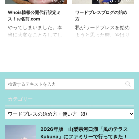
グイン…ん？」 「うおお
2017/5/24
2017/5/23
わかりますが、 パソコン
できちゃうんです。 だか
索で上位にくるから色々
おおい！！」 初期費用半
からのアドセンスは今は
ら私みたいなタイプは、
Whois情報公開代行設定ミ
ワードプレスブログの始め
と便利になるんだそうで
額キャンペーンやっとる
あまり稼げないです。 ほ
あれをこうし ...
ス！お名前.com
方
す。 無料で使える画像サ
やないかい！ Xサーバー
とんど ...
やってしまいました。本
私がワードプレスを始め
イト 私は前から書いてる
が初期費用半額キャンペ
当に大変なことをしてし
ようと思った時、やはり
みたいにケチなんでそう
ーンを実施中！？ もう少
まったと後悔しているよ
色んなサイトを調べまし
いうのにお金は使いたく
し早くやってくれてた
うです。数日前に戻れる
た。もちろん検索は「ワ
ないです。だから色々と
ら…。何とまあ間が悪
のなら戻りたいと言って
ードプレス 始め方」で
探してみたらいいところ
い。ショックです…。 私
る（笑）。旦那がやって
やりました。そしたらい
を見つけました。 それで
みたいな気持ちにならな
しまったミスはWhois情
っぱい出てきて本当にた
そこ使ってたら、すでに
いために、今後お小遣い
報公開代行を設定しなか
くさんのサイトを読みま
旦那も使ってました。け
サイト（アフィリエイト
ったことです。 こちらに
した。 でも途中で思った
っこう有名なところみた
サイトetc...）を 作ろう
書いてある通り、私自身
んです。AサイトとBサイ
いでした(*'▽') このサイ
と考えてるみなさん！今
カテゴリー
が取得したのはエックス
トではオススメ違って、
トです。ここは人物写真
がチャ ...
サーバーの無料プレゼン
Cサイトに行くとまた違
とかもいっぱ ...
トドメインなので問題な
う。DサイトはAサイト
いんですけど、このブロ
と同じだけどEはB
2026年版 山梨県河口湖「風のテラス
グのドメインも私がお名
で・・・あーもう何が良
Kukuna」にファミリーで行ってきた！
前.comで取ったんです。
いのかわからない(´;ω;