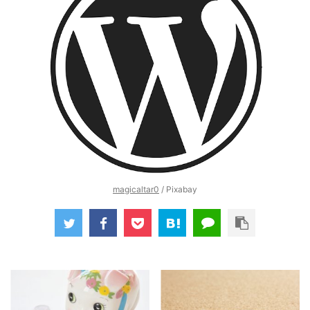
magicaltar0
/ Pixabay