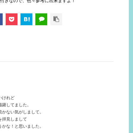
付きなので、色々参考に出来ますよ！
いけれど
躊躇してました。
続かない気がしまして。
を拝見しまして
うかな！と思いました。