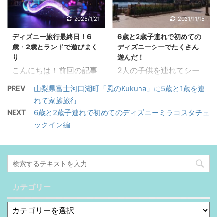
れていざ出発！ ディズニ
ミラコスタホテルを満喫
ーリゾート1泊2日旅行
する♪ ミラコスタに来た
2025/1/21
2021/11/15
準備編 1泊2日のディズ
のは人生において初めて
ディズニー旅行最終日！6
6歳と2歳子連れで初めての
ニー旅行ということで、
です。それを既に6歳と2
歳・2歳とランドで遊びまく
ディズニーシーでたくさん
持ち物も気を付けまし
歳が経験するなんてとて
り
遊んだ！
た。 ・おむつ大量 ・お
も贅沢！ 恐らく一生（大
こんにちは！前回の記事
2人の子供を連れてシー
しり拭き ・除菌シート、
げさ？）来れないと思う
を読んでくれた方ありが
を満喫する♪ さて、前回
除菌スプレー ・衣類 ・
ので、二人にはめいっぱ
PREV
山梨県富士河口湖町「風のKukuna」に5歳と1歳を連
とうございます！ 今日は
と前々回にはシーで遊ぶ
ペットボトル飲み物 ・2
い楽しんでもらいたいと
れて家族旅行
ディズニー旅最終日、ラ
前のことを紹介してきま
歳児用にストロー ・レイ
思います！ 私たちが宿泊
NEXT
6歳と2歳子連れで初めてのディズニーミラコスタチェ
ンドで遊んだ模様をご紹
した。 今回はメインであ
ンコート（手持ち用荷物
したのはポルト・パラテ
ックイン編
介したいと思います。
るパーク内で遊ぶ模様を
に入れとくと良かった）
ィーゾ・サイド（ハーバ
⇩ 過去記事はこちら ⇩
紹介していきたいと思い
・お菓子（大量） ・絆創
ービュー）です。 運よく
子連れでディズニーラン
ます♪ 前の記事はこちら
膏、爪切り、かゆみ止
その日だけ空いていて取
ドを満喫するぞ！ 最終日
からどうぞー！ 久しぶり
め、胃薬、目薬、湿布、
れました。ラッキーで
はあいにくの天気でし
のディズニーシー 2歳の
保湿剤など ※これはやり
す。 部屋に ...
た。車の中にレイングッ
娘は初めてのディズニー
カテゴリー
過 ...
ズを置いてきてしまった
です。 楽しませてあげた
のが悔やまれます。 さ
いのはもちろんあるんだ