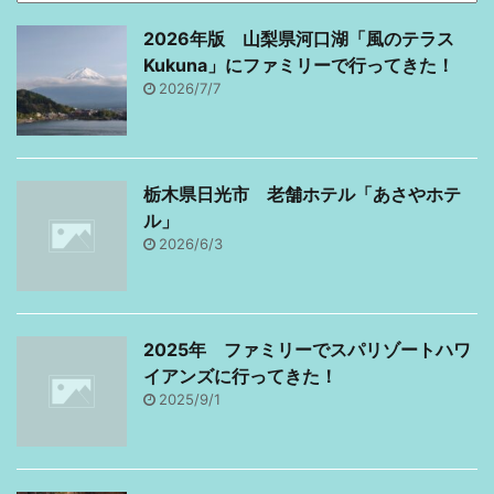
て、気を取り直して新し
けど、さてどうやって回
くできた「美女と野獣」
ろうか…。 私たちが行っ
2026年版 山梨県河口湖「風のテラス
パークに行きます！ 最
た時期は2021年のコロナ
Kukuna」にファミリーで行ってきた！
初、後ろの山が本物かと
禍だったので、入場制限
2026/7/7
思ってよく見たら本物じ
もあり上限10000人でし
ゃなくて感動しました。
た。 前日までは上限
よく出来てますよね！遠
5000人だったので、ち
栃木県日光市 老舗ホテル「あさやホテ
近感あるし、ファンタジ
ょっと混むかなと思った
ル」
ー感あるし。 バケパのア
らパークの広さ舐めてま
2026/6/3
トラクション優先チ ...
した ...
2025年 ファミリーでスパリゾートハワ
イアンズに行ってきた！
2025/9/1