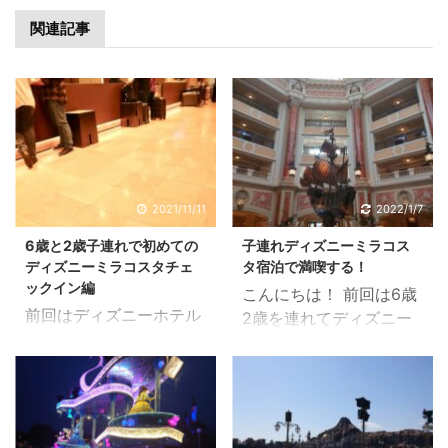
関連記事
2021/11/11
2022/1/7
6歳と2歳子連れで初めての
子連れディズニーミラコス
ディズニーミラコスタチェ
タ宿泊で満喫する！
ックイン編
こんにちは！ 前回は6歳
前回はディズニーホテル
2歳を連れてディズニー
ミラコスタ（バケーショ
シーで遊んだ模様を紹介
ンパッケージ）予約編の
しました。 今回はホテル
紹介でした。 ⇩ 前回の
ミラコスタで過ごした模
記事はこちら ⇩ さて、
様を紹介したいと思いま
今回は6歳2歳の子供を連
す。 初！ディズニーシー