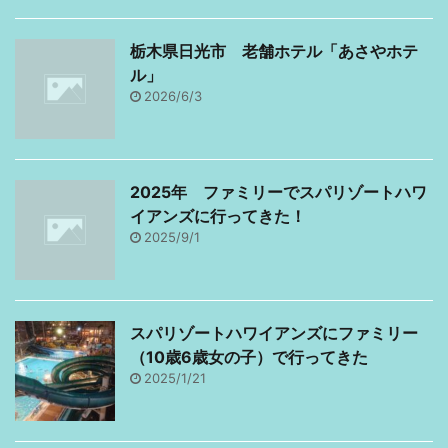
イン・・・口座開設後に
ポイント100～10,000pt
取引するだけで11550円
Get！ ・ただし、1日1回
栃木県日光市 老舗ホテル「あさやホテ
☆ GMOクリック証
まで 私に関しては、1日1
ル」
券・・・口座開設後初回
回くじ間隔で無理なく暇
2026/6/3
10万円入金で3万通貨取
つ ...
引で5000円 ヒロセ通
商・・・開設 ...
2025年 ファミリーでスパリゾートハワ
イアンズに行ってきた！
2025/9/1
スパリゾートハワイアンズにファミリー
（10歳6歳女の子）で行ってきた
2025/1/21