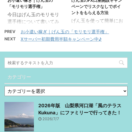
お小遣い稼ぎ｜げん玉の
げん玉のFX口座開設キャン
「モリモリ選手権」
ペーンでリスクなしでポイ
ントをもらえる方法
今日はげん玉のモリモリ
げん玉を使って簡単にお
選手権について書いてみ
小遣いをゲットできます
まーす。 げん玉は広告か
PREV
お小遣い稼ぎ｜げん玉の「モリモリ選手権」
♪ブログ始めるためには
ら何か買わないとまとま
NEXT
Xサーバー初期費用半額キャンペーン中♪
最初にちょっとお金がか
ったお金がもらえないけ
かる話を書きました。で
ど、 楽しく毎日ちょっと
も、稼げるかもわかんな
ずつ「リアル」っていう
いのにお金使ったら損し
ポイントを貯める方法が
ちゃうって思って始めら
あります。 その1つがモ
れない人もいっぱいだと
カテゴリー
リモリ選手権です。 げん
思います。だから最初に
玉のモリモリ選手権を始
げん玉でお小遣いもらっ
めてみよう！ サイトトッ
てそれを使えばいいのだ
プページに「モリモリ選
2026年版 山梨県河口湖「風のテラス
よん(＾◇＾) ブログ始め
手権」というゲームがあ
Kukuna」にファミリーで行ってきた！
る記事はこっちです。
ります！ モリモリ選手権
2026/7/7
FX口座開設でブログの初
とは？ ・1回の参加で1～
期費用ゲット 外為オンラ
10pt Get！ ・ボーナス