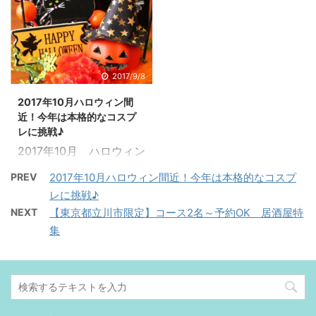
2017/9/8
2017年10月ハロウィン間
近！今年は本格的なコスプ
レに挑戦♪
2017年10月 ハロウィン
間近！今年は本格的なコ
PREV
2017年10月ハロウィン間近！今年は本格的なコスプ
スプレに挑戦♪ 2年前ぐ
レに挑戦♪
らいから日本のハロウィ
NEXT
【東京都立川市限定】コース2名～予約OK 居酒屋特
ン熱がすごいことになっ
集
てますよね！ とは言って
も、本来のハロウィンと
は違って、日本ではコス
プレ祭りですね。 私は、
もう年も年なのでコスプ